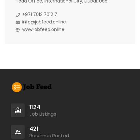
Head Office, International City, Dubai, Uae.
+971 7012 7012 7
info@jobfeed.online
www.jobfeed.online
1124
Job Listings
421
Resumes Posted